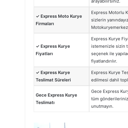
arayabilirsiniz.
Express Motorlu Ku
✓ Express Moto Kurye
sizlerin yanındayı
Firmaları
Motokuryemerkezi’
Express Kurye Fiya
✓ Express Kurye
istemenizle sizin 
Fiyatları
seçenek ile yapıla
fiyatlandırılır.
✓ Express Kurye
Express Kurye Tesl
Teslimat Süreleri
edilmesi dahil top
Gece Express Kurye
Gece Express Kurye
tüm gönderileriniz 
Teslimatı
unutmayın.