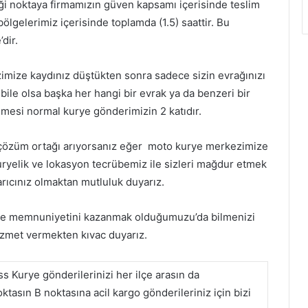
eği noktaya firmamızın güven kapsamı içerisinde teslim
bölgelerimiz içerisinde toplamda (1.5) saattir. Bu
dir.
imize kaydınız düştükten sonra sadece sizin evrağınızı
ile olsa başka her hangi bir evrak ya da benzeri bir
lmesi normal kurye gönderimizin 2 katıdır.
ir çözüm ortağı arıyorsanız eğer moto kurye merkezimize
k kuryelik ve lokasyon tecrübemiz ile sizleri mağdur etmek
arıcınız olmaktan mutluluk duyarız.
i ve memnuniyetini kazanmak olduğumuzu’da bilmenizi
hizmet vermekten kıvac duyarız.
s Kurye gönderilerinizi her ilçe arasın da
oktasın B noktasına acil kargo gönderileriniz için bizi