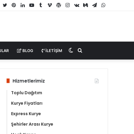
Facebook
Twitter
Pinterest
LinkedIn
YouTube
Tumblr
Vimeo
WordPress
Instagram
vk.com
Medium
Telegram
WhatsApp
Dış
Arama
ULAR
BLOG
İLETIŞIM
görünümü
yap
Hizmetlerimiz
değiştir
...
Toplu Dağıtım
Kurye Fiyatları
Express Kurye
Şehirler Arası Kurye