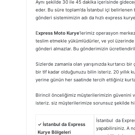
Aynı şekilde 30 ile 45 dakika içerisinde gidec
eder. Bu süre toplam’da İstanbul içi belirlenen 
gönderi sistemimizin adı da hızlı express kurye’
E
xpress Moto Kurye
‘lerimiz operasyon merkez
teslim etmekle yükümlüdürler, ve yol üzerinde b
gönderi almazlar. Bu gönderimizin ücretlendiri
Sizlerde zamanla olan yarışınızda kurtarıcı b
bir tlf kadar olduğunuzu bilin isteriz. 20 yıllı
yerine günün her saatinde tercih ettiğiniz kurt
Birincil önceliğimiz müşterilerimizin güvenin
isteriz. siz müşterilerimize sorunsuz şekilde 
İstanbul da Expres
✓ İstanbul da Express
yapabilirsiniz. A n
Kurye Bölgeleri