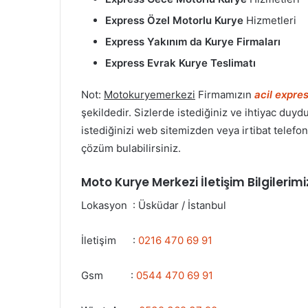
Express Özel Motorlu Kurye
Hizmetleri
Express Yakınım da Kurye Firmaları
Express Evrak Kurye Teslimatı
Not:
Motokuryemerkezi
Firmamızın
acil expre
şekildedir. Sizlerde istediğiniz ve ihtiyac d
istediğinizi web sitemizden veya irtibat telefo
çözüm bulabilirsiniz.
Moto Kurye Merkezi İletişim Bilgilerimi
Lokasyon : Üsküdar / İstanbul
İletişim :
0216 470 69 91
Gsm :
0544 470 69 91